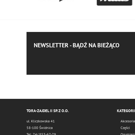
Newsletter - Bądź na bież
NEWSLETTER - BĄDŹ NA BIEŻĄCO
TORA-ZAJDEL II SP. Z O.O.
KATEGORI
ul. Kliczkowska 41
Akcesoria
58-100 Świdnica
Części
Tel: 74/ 853-67-79
Ogumien