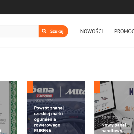
Menu nawiga
NOWOŚCI
PROMOC
Szukaj
28.03.2023
Powrót znanej
czeskiej marki
19.05.2022
ogumienia
rowerowego
Nowy panel
i
RUBENA
handlowy