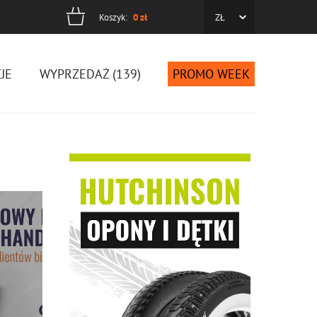
Koszyk:
0
zł
ZŁ
cyjne
JE
WYPRZEDAŻ (139)
PROMO WEEK