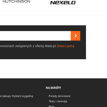
wościach związanych z ofertą Atelo.pl
Zobacz pełną
NA SKRÓTY
czne zakupy. Wybierz wygodną
Porady serwisowe
Testy i recenzje
Blog