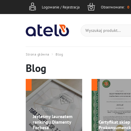
Logowanie
Obserwowane
Koszyk
Logowanie / Rejestracja
Obserwowane:
0
Strona główna
Blog
Blog
14.08.2023
15.05.2023
Jesteśmy laureatem
rankingu Diamenty
Certyfikat sklep
Forbesa
Prokonsumenck