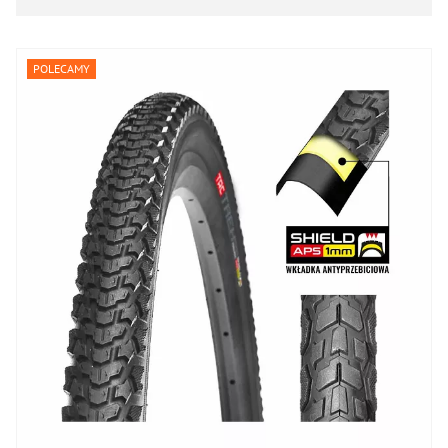
Opony
Opony 29
POLECAMY
Opony 28
Opony 27
Opony 700
opony 650
Opony 26
Opony 24
Opony 20
Opony 16-18
Opony 12-14