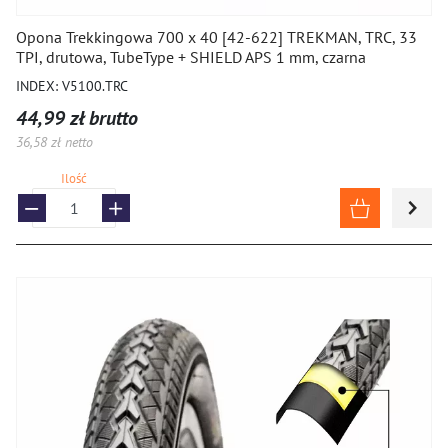
Opony 10
Opona Trekkingowa 700 x 40 [42-622] TREKMAN, TRC, 33
TPI, drutowa, TubeType + SHIELD APS 1 mm, czarna
Opony BMX
INDEX: V5100.TRC
Opony do wózków inwalidzkich
44,99 zł brutto
36,58 zł netto
Montaż i uszczelniacze, systemy bezdętkowe
Ilość
ROWERY I HULAJNOGI