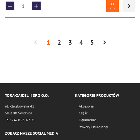
1
2
3
4
5
TORA-ZAJDEL II SP. Z O.O.
KATEGORIE PRODUKTÓW
ul. Kliczkowska 41
Akcesoria
58-100 Świdnica
Części
Tel: 74/ 853-67-79
Ogumienie
Rowery i hulajnogi
ZOBACZ NASZE SOCIAL MEDIA