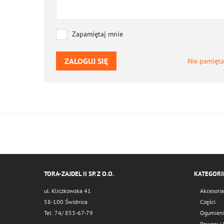
Zapamiętaj mnie
ZALOGUJ SIĘ
Nie pamięta
TORA-ZAJDEL II SP. Z O.O.
KATEGORI
ul. Kliczkowska 41
Akcesoria
58-100 Świdnica
Części
Tel: 74/ 853-67-79
Ogumien
Rowery i 