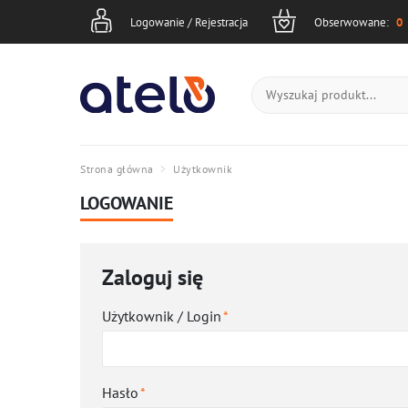
Logowanie
Obserwowane
Koszyk
Logowanie / Rejestracja
Obserwowane:
0
Strona główna
Użytkownik
LOGOWANIE
Zaloguj się
Użytkownik / Login
*
Hasło
*