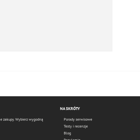
NA SKRÓTY
czne zakupy. Wybierz wygodną
Porady serwisowe
Testy i recenzje
Blog
Regulamin