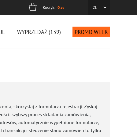
Koszyk:
0
zł
ZŁ
cyjne
JE
WYPRZEDAŻ (139)
PROMO WEEK
konta, skorzystaj z formularza rejestracji. Zyskaj
ści: szybszy proces składania zamówienia,
adresów, automatycznie wypełnione formularze,
ch transakcji i śledzenie stanu zamówień to tylko