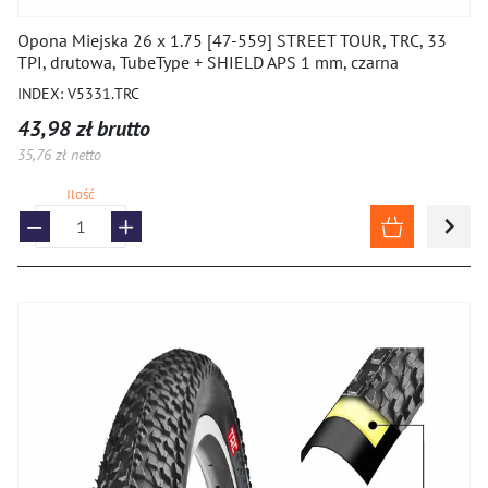
Opony 10
Opona Miejska 26 x 1.75 [47-559] STREET TOUR, TRC, 33
TPI, drutowa, TubeType + SHIELD APS 1 mm, czarna
Opony BMX
INDEX: V5331.TRC
Opony do wózków inwalidzkich
43,98 zł brutto
35,76 zł netto
Montaż i uszczelniacze, systemy bezdętkowe
Ilość
ROWERY I HULAJNOGI