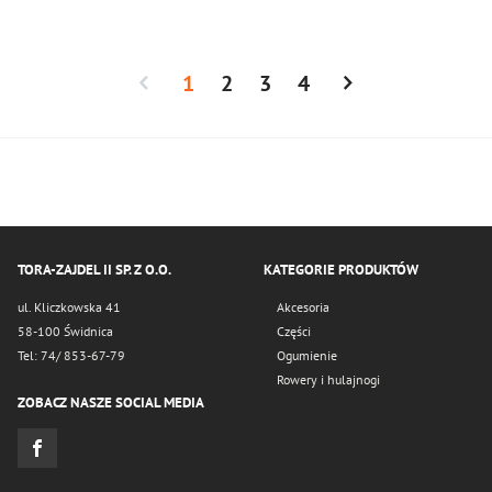
1
2
3
4
TORA-ZAJDEL II SP. Z O.O.
KATEGORIE PRODUKTÓW
ul. Kliczkowska 41
Akcesoria
58-100 Świdnica
Części
Tel: 74/ 853-67-79
Ogumienie
Rowery i hulajnogi
ZOBACZ NASZE SOCIAL MEDIA