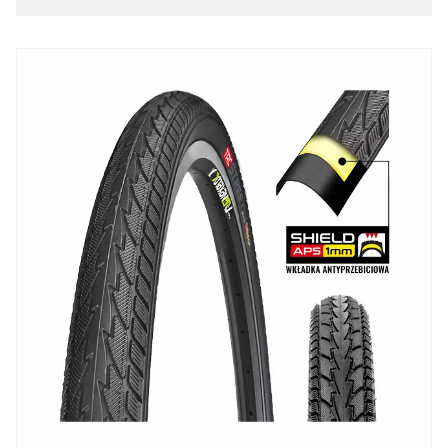
Opony
Opony 29
Opony 28
Opony 27
Opony 700
opony 650
Opony 26
Opony 24
Opony 20
Opony 16-18
Opony 12-14