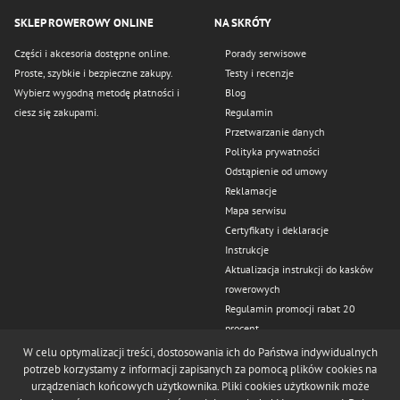
SKLEP ROWEROWY ONLINE
NA SKRÓTY
Części i akcesoria dostępne online.
Porady serwisowe
Proste, szybkie i bezpieczne zakupy.
Testy i recenzje
Wybierz wygodną metodę płatności i
Blog
ciesz się zakupami.
Regulamin
Przetwarzanie danych
Polityka prywatności
Odstąpienie od umowy
Reklamacje
Mapa serwisu
Certyfikaty i deklaracje
Instrukcje
Aktualizacja instrukcji do kasków
rowerowych
Regulamin promocji rabat 20
procent
Kontakt
W celu optymalizacji treści, dostosowania ich do Państwa indywidualnych
Odstąp od umowy tutaj
potrzeb korzystamy z informacji zapisanych za pomocą plików cookies na
urządzeniach końcowych użytkownika. Pliki cookies użytkownik może