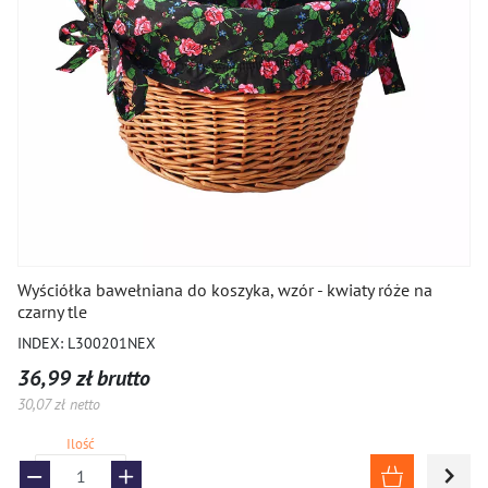
ROWERY I HULAJNOGI
Wyściółka bawełniana do koszyka, wzór - kwiaty róże na
czarny tle
INDEX: L300201NEX
36,99 zł brutto
30,07 zł netto
Ilość