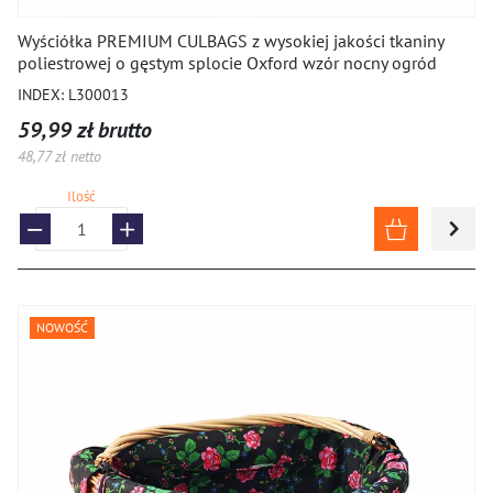
Podpórki
Wyściółka PREMIUM CULBAGS z wysokiej jakości tkaniny
poliestrowej o gęstym splocie Oxford wzór nocny ogród
Pompki i części
INDEX: L300013
Rękawiczki
59,99 zł brutto
48,77 zł netto
Siodła i pokrowce
Ilość
Torby
Pozostałe akcesoria
Zamknięcia
NOWOŚĆ
CZĘŚCI
OGUMIENIE