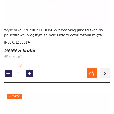
Wyściółka PREMIUM CULBAGS z wysokiej jakości tkaniny
poliestrowej o gęstym splocie Oxford wzór różana mięta
INDEX: L300014
59,99 zł brutto
48,77 zł netto
Ilość
NOWOŚĆ