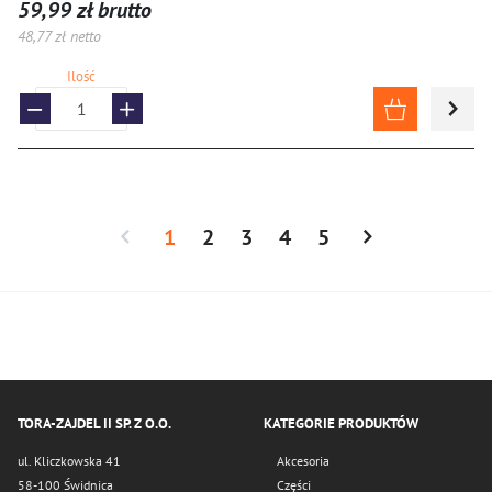
59,99 zł brutto
48,77 zł netto
Ilość
1
2
3
4
5
TORA-ZAJDEL II SP. Z O.O.
KATEGORIE PRODUKTÓW
ul. Kliczkowska 41
Akcesoria
58-100 Świdnica
Części