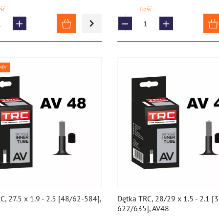
ość
Ilość
MY
C, 27.5 x 1.9 - 2.5 [48/62-584],
Dętka TRC, 28/29 x 1.5 - 2.1 [
622/635], AV48