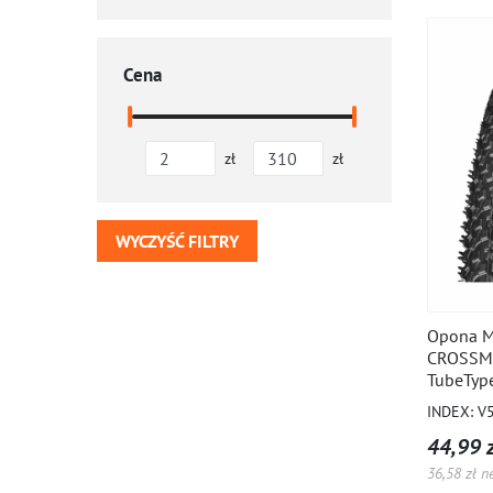
Cena
zł
zł
WYCZYŚĆ FILTRY
Opona Mi
CROSSMA
TubeTyp
INDEX: V
44,99 z
36,58 zł n