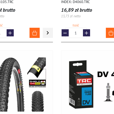
4105.TRC
INDEX: D4060.TRC
ł brutto
16,89 zł brutto
etto
13,73 zł netto
ość
Ilość