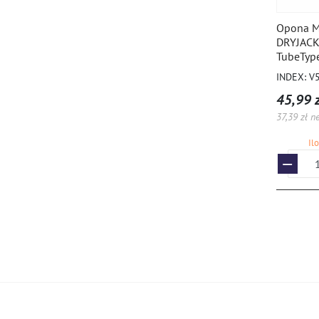
Opona M
DRYJACK,
TubeTyp
INDEX: V
45,99 z
37,39 zł ne
Il