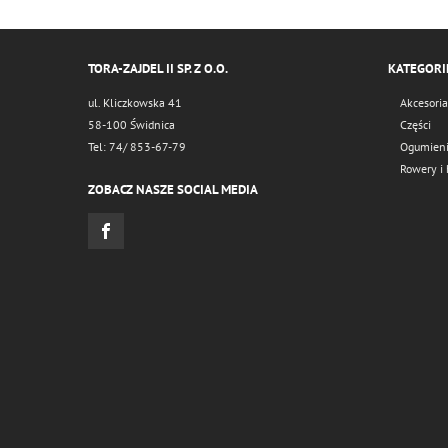
TORA-ZAJDEL II SP. Z O.O.
KATEGORI
ul. Kliczkowska 41
Akcesoria
58-100 Świdnica
Części
Tel: 74/ 853-67-79
Ogumien
Rowery i 
ZOBACZ NASZE SOCIAL MEDIA