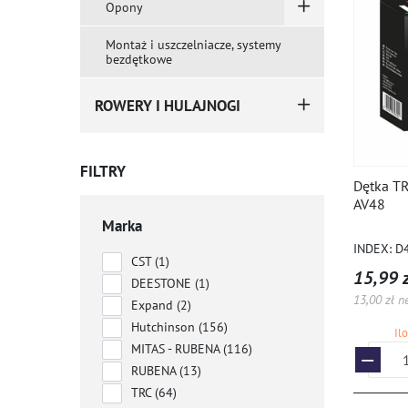
Opony
Montaż i uszczelniacze, systemy
bezdętkowe
ROWERY I HULAJNOGI
FILTRY
Dętka TR
AV48
Marka
INDEX: D
CST
(1)
15,99 z
DEESTONE
(1)
13,00 zł n
Expand
(2)
Hutchinson
(156)
Il
MITAS - RUBENA
(116)
RUBENA
(13)
TRC
(64)