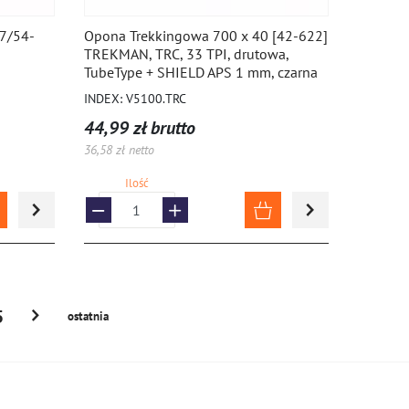
37/54-
Opona Trekkingowa 700 x 40 [42-622]
TREKMAN, TRC, 33 TPI, drutowa,
TubeType + SHIELD APS 1 mm, czarna
INDEX: V5100.TRC
44,99 zł brutto
36,58 zł netto
Ilość
5
ostatnia