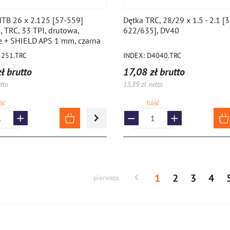
TB 26 x 2.125 [57-559]
Dętka TRC, 28/29 x 1.5 - 2.1 [
 TRC, 33 TPI, drutowa,
622/635], DV40
e + SHIELD APS 1 mm, czarna
5251.TRC
INDEX: D4040.TRC
ł brutto
17,08 zł brutto
tto
13,89 zł netto
ość
Ilość
1
2
3
4
pierwsza