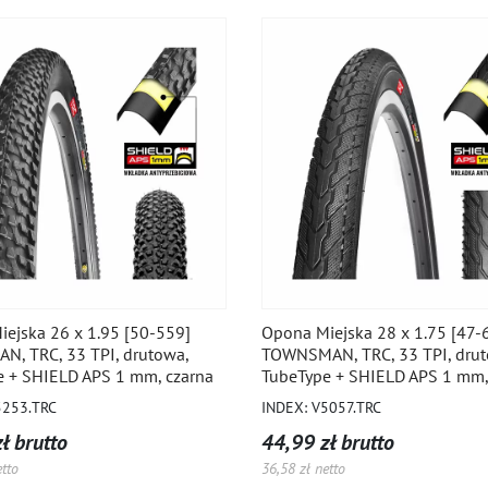
ejska 26 x 1.95 [50-559]
Opona Miejska 28 x 1.75 [47-
N, TRC, 33 TPI, drutowa,
TOWNSMAN, TRC, 33 TPI, drut
e + SHIELD APS 1 mm, czarna
TubeType + SHIELD APS 1 mm,
5253.TRC
INDEX: V5057.TRC
ł brutto
44,99 zł brutto
etto
36,58 zł netto