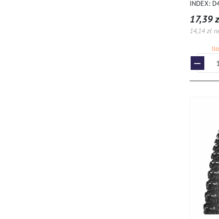
INDEX: D
17,39 z
14,14 zł n
Il