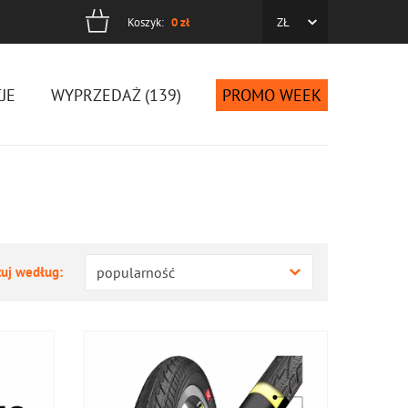
Koszyk:
0
zł
ZŁ
cyjne
JE
WYPRZEDAŻ (139)
PROMO WEEK
tuj według:
popularność