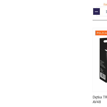
Il
POLECA
Dętka TR
AV48