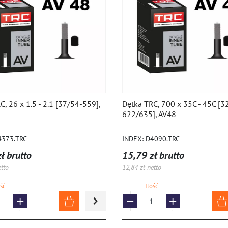
C, 26 x 1.5 - 2.1 [37/54-559],
Dętka TRC, 700 x 35C - 45C [3
622/635], AV48
4373.TRC
INDEX: D4090.TRC
ł brutto
15,79 zł brutto
etto
12,84 zł netto
ość
Ilość