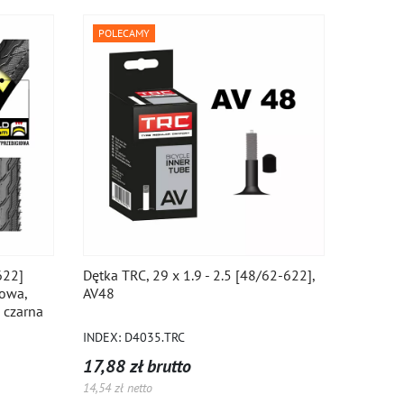
POLECAMY
622]
Dętka TRC, 29 x 1.9 - 2.5 [48/62-622],
owa,
AV48
 czarna
INDEX: D4035.TRC
17,88 zł brutto
14,54 zł netto