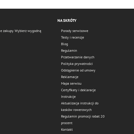
NA SKRÓTY
czne zakupy. Wybierz wygodną
Porady serwisowe
Testy i recenzje
Blog
Regulamin
Przetwarzanie danych
Polityka prywatności
Odstąpienie od umowy
Reklamacje
Mapa serwisu
Certyfikaty i deklaracje
Instrukcje
Aktualizacja instrukcji do
kasków rowerowych
Regulamin promocji rabat 20
procent
Kontakt