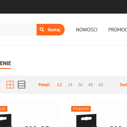
Menu nawiga
NOWOŚCI
PROMOC
Szukaj
ENIE
Pokaż:
12
24
36
48
60
Sor
LLER
POLECAMY