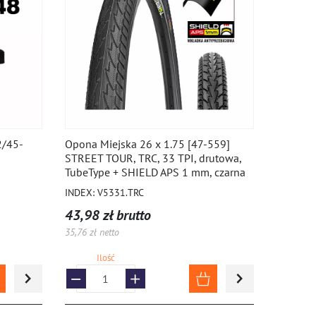
2/45-
Opona Miejska 26 x 1.75 [47-559]
STREET TOUR, TRC, 33 TPI, drutowa,
TubeType + SHIELD APS 1 mm, czarna
INDEX: V5331.TRC
43,98 zł brutto
35,76 zł netto
Ilość