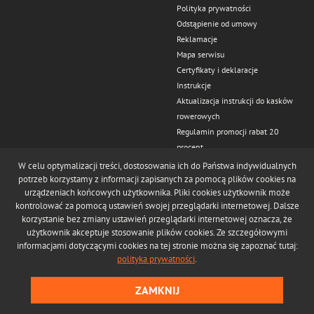
Polityka prywatności
Odstąpienie od umowy
Reklamacje
Mapa serwisu
Certyfikaty i deklaracje
Instrukcje
Aktualizacja instrukcji do kasków
rowerowych
Regulamin promocji rabat 20
procent
Kontakt
W celu optymalizacji treści, dostosowania ich do Państwa indywidualnych
Odstąp od umowy tutaj
potrzeb korzystamy z informacji zapisanych za pomocą plików cookies na
urządzeniach końcowych użytkownika. Pliki cookies użytkownik może
kontrolować za pomocą ustawień swojej przeglądarki internetowej. Dalsze
korzystanie bez zmiany ustawień przeglądarki internetowej oznacza, że
użytkownik akceptuje stosowanie plików cookies. Ze szczegółowymi
informacjami dotyczącymi cookies na tej stronie można się zapoznać tutaj:
polityka prywatności
.
© Copyright 2022 Tora-Zajdel II Sp. z o.o.
Realizacja:
Ideo
ZAMKNIJ