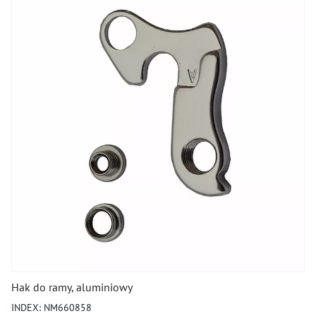
Koła
Łańcuchy i ogniwa
Manetki
Mechanizmy korbowe i części
Obręcze
Pedały
Piasty i części do kół
Przerzutki i części
Części do przerzutek
Przerzutki
Hak do ramy, aluminiowy
Linki i cięgna
INDEX: NM660858