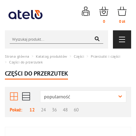
Logowanie
Obserwowane
Koszyk
0
0
zł
Wyszukiwarka
Menu nawigacyjne
NOWOŚCI
AKCESORIA
Strona główna
Katalog produktów
Części
Przerzutki i części
Części do przerzutek
PROMOCJE
CZĘŚCI
CZĘŚCI DO PRZERZUTEK
AKCESORIA
WYPRZEDAŻ (139)
OGUMIENIE
popularność
CZĘŚCI
PROMO WEEK
ROWERY I HULAJNOGI
Pokaż:
12
24
36
48
60
Hamulce
Kierownice, chwyty i owijki