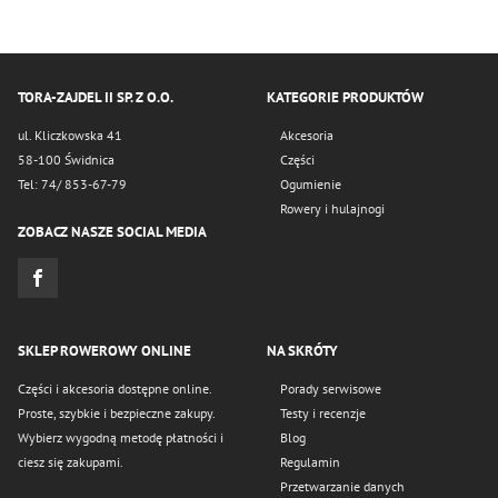
TORA-ZAJDEL II SP. Z O.O.
KATEGORIE PRODUKTÓW
ul. Kliczkowska 41
Akcesoria
58-100 Świdnica
Części
Tel: 74/ 853-67-79
Ogumienie
Rowery i hulajnogi
ZOBACZ NASZE SOCIAL MEDIA
SKLEP ROWEROWY ONLINE
NA SKRÓTY
Części i akcesoria dostępne online.
Porady serwisowe
Proste, szybkie i bezpieczne zakupy.
Testy i recenzje
Wybierz wygodną metodę płatności i
Blog
ciesz się zakupami.
Regulamin
Przetwarzanie danych