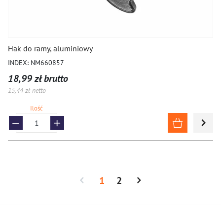
Hak do ramy, aluminiowy
INDEX: NM660857
18,99 zł brutto
15,44 zł netto
Ilość
1
2