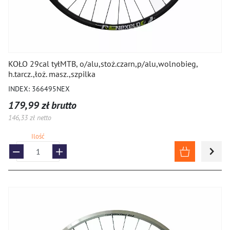
KOŁO 29cal tyłMTB, o/alu,stoż.czarn,p/alu,wolnobieg,
h.tarcz.,łoż. masz.,szpilka
INDEX: 366495NEX
179,99 zł brutto
146,33 zł netto
Ilość