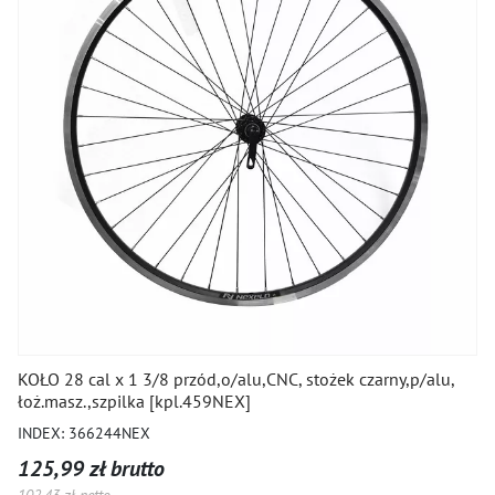
KOŁO 28 cal x 1 3/8 przód,o/alu,CNC, stożek czarny,p/alu,
łoż.masz.,szpilka [kpl.459NEX]
INDEX: 366244NEX
125,99 zł brutto