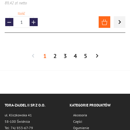
89,42 zł netto
Ilość
1
2
3
4
5
TORA-ZAJDEL II SP. Z O.O.
KATEGORIE PRODUKTÓW
ul. Kliczkowska 41
Akcesoria
58-100 Świdnica
Części
Tel: 74/ 853-67-79
Ogumienie