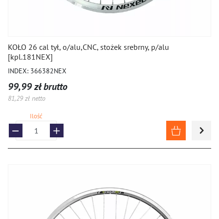
KOŁO 26 cal tył, o/alu,CNC, stożek srebrny, p/alu
[kpl.181NEX]
INDEX: 366382NEX
99,99 zł brutto
81,29 zł netto
Ilość