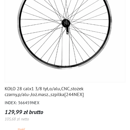
KOŁO 28 calx1 3/8 tył,o/alu,CNC,stożek
czarny,p/alu-,łoż.masz.,szpilka[244NEX]
INDEX: 366459NEX
129,99 zł brutto
105,68 zł netto
Ilość