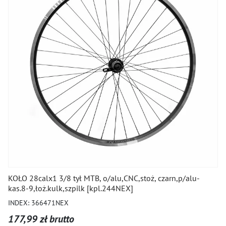
KOŁO 28calx1 3/8 tył MTB, o/alu,CNC,stoż, czarn,p/alu-
kas.8-9,łoż.kulk,szpilk [kpl.244NEX]
INDEX: 366471NEX
177,99 zł brutto