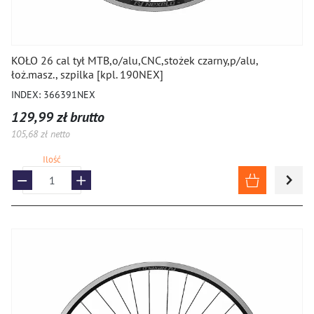
KOŁO 26 cal tył MTB,o/alu,CNC,stożek czarny,p/alu,
łoż.masz., szpilka [kpl. 190NEX]
INDEX: 366391NEX
129,99 zł brutto
105,68 zł netto
Ilość