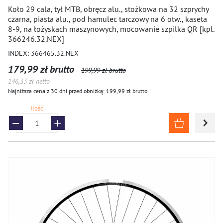
Koło 29 cala, tył MTB, obręcz alu., stożkowa na 32 szprychy
Wsporniki siodła
czarna, piasta alu., pod hamulec tarczowy na 6 otw., kaseta
8-9, na łożyskach maszynowych, mocowanie szpilka QR [kpl.
366246.32.NEX]
OGUMIENIE
INDEX: 366465.32.NEX
179,99 zł brutto
199,99 zł brutto
ROWERY I HULAJNOGI
146,33 zł netto
Najniższa cena z 30 dni przed obniżką: 199,99 zł brutto
Ilość