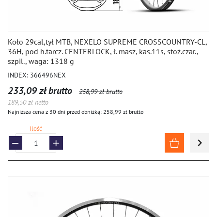
Koło 29cal,tył MTB, NEXELO SUPREME CROSSCOUNTRY-CL,
36H, pod h.tarcz. CENTERLOCK, ł. masz, kas.11s, stoż.czar.,
szpil., waga: 1318 g
INDEX: 366496NEX
233,09 zł brutto
258,99 zł brutto
189,50 zł netto
Najniższa cena z 30 dni przed obniżką: 258,99 zł brutto
Ilość