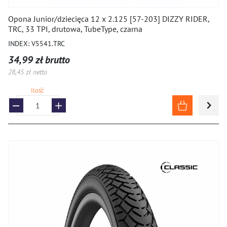
Opony 10
Opona Junior/dziecięca 12 x 2.125 [57-203] DIZZY RIDER,
TRC, 33 TPI, drutowa, TubeType, czarna
Opony BMX
INDEX: V5541.TRC
Opony do wózków inwalidzkich
34,99 zł brutto
28,45 zł netto
Montaż i uszczelniacze, systemy bezdętkowe
Ilość
ROWERY I HULAJNOGI