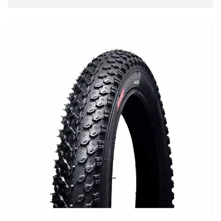
Opony
Opony 29
Opony 28
Opony 27
Opony 700
opony 650
Opony 26
Opony 24
Opony 20
Opony 16-18
Opony 12-14