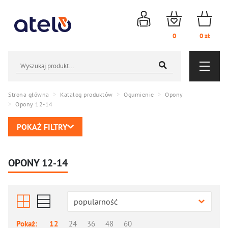
Logowanie
Obserwowane
Koszyk
0
0
zł
Wyszukiwarka
Menu nawigacyjne
NOWOŚCI
AKCESORIA
Strona główna
Katalog produktów
Ogumienie
Opony
Opony 12-14
PROMOCJE
CZĘŚCI
POKAŻ FILTRY
AKCESORIA
WYPRZEDAŻ (139)
OGUMIENIE
OPONY 12-14
CZĘŚCI
PROMO WEEK
ROWERY I HULAJNOGI
OGUMIENIE
popularność
Dętki
Pokaż:
12
24
36
48
60