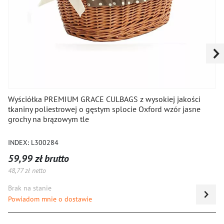
GRACE CULBAGS z wysokiej jakości
Pedały rowerowe al
j o gęstym splocie Oxford wzór jasne
łożyskowanie DU, z
 tle
gwint 9/16", kolor c
INDEX: L144218NEX
43,98 zł brutto
35,76 zł netto
Ilość
tawie