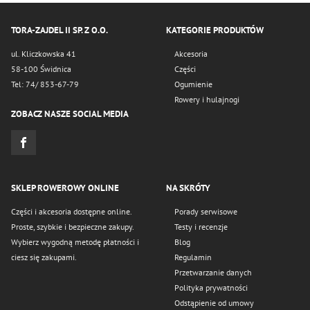
TORA-ZAJDEL II SP. Z O.O.
KATEGORIE PRODUKTÓW
ul. Kliczkowska 41
Akcesoria
58-100 Świdnica
Części
Tel: 74/ 853-67-79
Ogumienie
Rowery i hulajnogi
ZOBACZ NASZE SOCIAL MEDIA
SKLEP ROWEROWY ONLINE
NA SKRÓTY
Części i akcesoria dostępne online.
Porady serwisowe
Proste, szybkie i bezpieczne zakupy.
Testy i recenzje
Wybierz wygodną metodę płatności i
Blog
ciesz się zakupami.
Regulamin
Przetwarzanie danych
Polityka prywatności
Odstąpienie od umowy