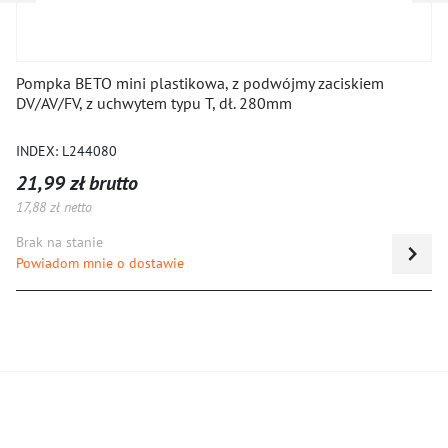
Pompka BETO mini plastikowa, z podwójmy zaciskiem
DV/AV/FV, z uchwytem typu T, dł. 280mm
INDEX: L244080
21,99 zł brutto
17,88 zł netto
Brak na stanie
Powiadom mnie o dostawie