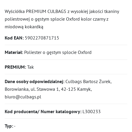
Wyściółka PREMIUM CULBAGS z wysokiej jakości tkaniny
poliestrowej o gęstym splocie Oxford kolor czarny z
miodową kokardką
Kod EAN:
5902270871715
Materiał:
Poliester o gęstym splocie Oxford
PREMIUM:
Tak
Dane osoby odpowiedzialnej:
Culbags Bartosz Żurek,
Borowianka, ul. Stawowa 1, 42-125 Kamyk,
biuro@culbags.pl
Kod producenta/ Numer katalogowy:
L300233
Typ:
-