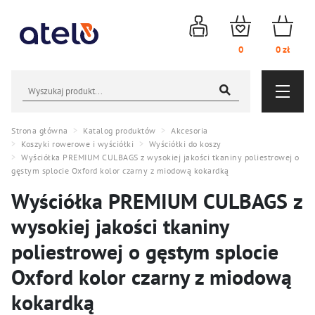
Logowanie
Obserwowane
Koszyk
0
0
zł
Wyszukiwarka
Menu nawigacyjne
NOWOŚCI
AKCESORIA
Strona główna
Katalog produktów
Akcesoria
Koszyki rowerowe i wyściółki
Wyściółki do koszy
Wyściółka PREMIUM CULBAGS z wysokiej jakości tkaniny poliestrowej o
PROMOCJE
CZĘŚCI
gęstym splocie Oxford kolor czarny z miodową kokardką
Wyściółka PREMIUM CULBAGS z
WYPRZEDAŻ (139)
OGUMIENIE
wysokiej jakości tkaniny
PROMO WEEK
ROWERY I HULAJNOGI
poliestrowej o gęstym splocie
Oxford kolor czarny z miodową
kokardką