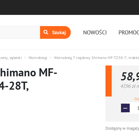
Menu nawiga
NOWOŚCI
PROMOC
Szukaj
sety, zębatki
Wolnobiegi
Wolnobieg 7-rzędowy Shimano MF-TZ50-7, indeks
Shimano MF-
58,
4-28T,
47,96 zł
n
Il
Dostępny w magazy