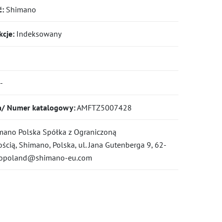
ć:
Shimano
cje:
Indeksowany
-
a/ Numer katalogowy:
AMFTZ5007428
ano Polska Spółka z Ograniczoną
cią, Shimano, Polska, ul. Jana Gutenberga 9, 62-
infopoland@shimano-eu.com