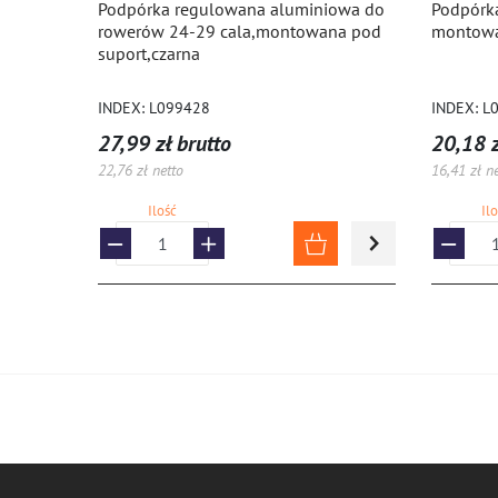
Podpórka regulowana aluminiowa do
Podpórka
rowerów 24-29 cala,montowana pod
montowa
suport,czarna
INDEX: L099428
INDEX: L
27,99 zł brutto
20,18 z
22,76 zł netto
16,41 zł n
Ilość
Il