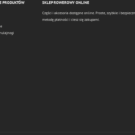
E PRODUKTÓW
SKLEP ROWEROWY ONLINE
Części i akcesoria dostępne online. Proste, szybkie i bezpie
metodę płatności i ciesz się zakupami.
ie
hulajnogi