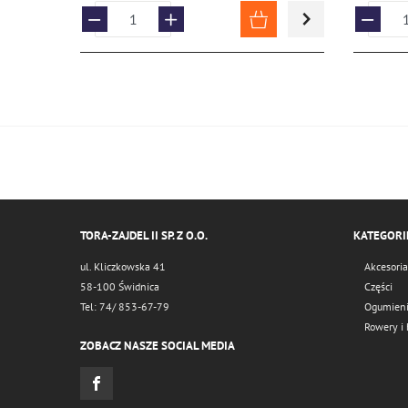
TORA-ZAJDEL II SP. Z O.O.
KATEGORI
ul. Kliczkowska 41
Akcesoria
58-100 Świdnica
Części
Tel: 74/ 853-67-79
Ogumien
Rowery i 
ZOBACZ NASZE SOCIAL MEDIA