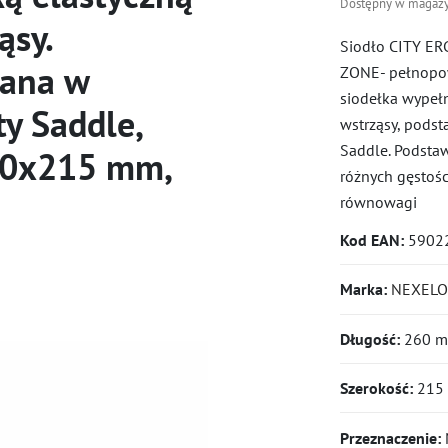
Dostępny w magazy
ąsy.
Siodło CITY E
nana w
ZONE- pełnopow
siodełka wypełn
ty Saddle,
wstrząsy, pods
Saddle. Podsta
60x215 mm,
różnych gęstoś
równowagi
Kod EAN:
5902
Marka:
NEXELO
Długość:
260 
Szerokość:
215
Przeznaczenie:
M