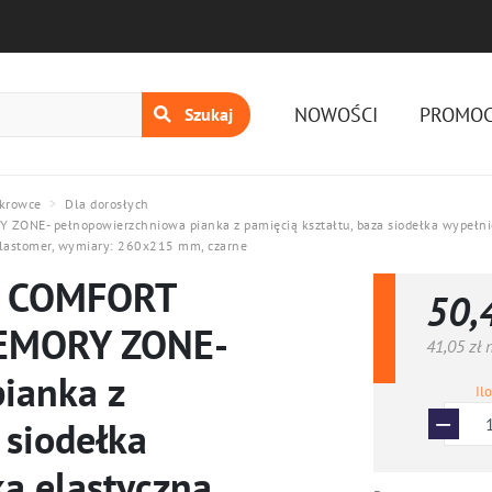
Menu nawiga
NOWOŚCI
PROMOC
Szukaj
okrowce
Dla dorosłych
ONE- pełnopowierzchniowa pianka z pamięcią kształtu, baza siodełka wypełnion
elastomer, wymiary: 260x215 mm, czarne
0 COMFORT
50,
MEMORY ZONE-
41,05 zł
n
ianka z
Il
 siodełka
ą elastyczną