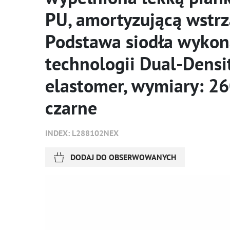
PU, amortyzującą wstrz
Podstawa siodła wyko
technologii Dual-Densi
elastomer, wymiary: 2
czarne
INDEX: L288102NEX
DODAJ DO OBSERWOWANYCH