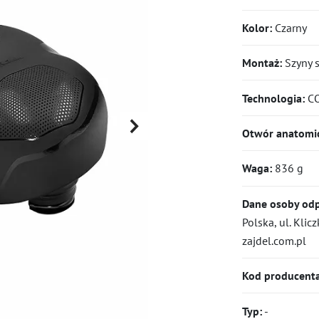
Kolor:
Czarny
Montaż:
Szyny 
Technologia:
CO
Otwór anatomi
Waga:
836 g
Dane osoby odp
Polska, ul. Kli
zajdel.com.pl
Kod producent
Typ:
-