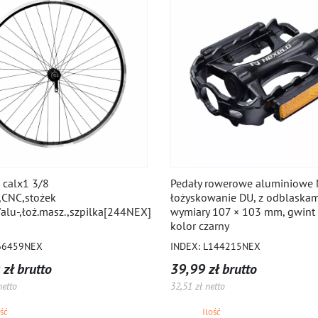
 calx1 3/8
Pedały rowerowe aluminiowe
u,CNC,stożek
łożyskowanie DU, z odblaskam
/alu-,łoż.masz.,szpilka[244NEX]
wymiary 107 × 103 mm, gwint 
kolor czarny
66459NEX
INDEX: L144215NEX
zł brutto
39,99 zł brutto
netto
32,51 zł netto
ość
Ilość