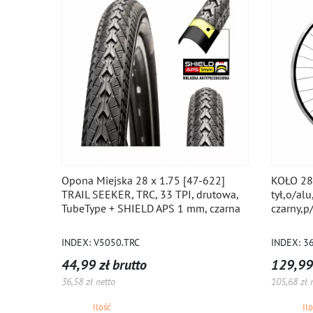
Opona Miejska 28 x 1.75 [47-622]
KOŁO 28
TRAIL SEEKER, TRC, 33 TPI, drutowa,
tył,o/al
TubeType + SHIELD APS 1 mm, czarna
czarny,p
INDEX: V5050.TRC
INDEX: 3
44,99 zł brutto
129,99 
36,58 zł netto
105,68 zł 
Ilość
Il