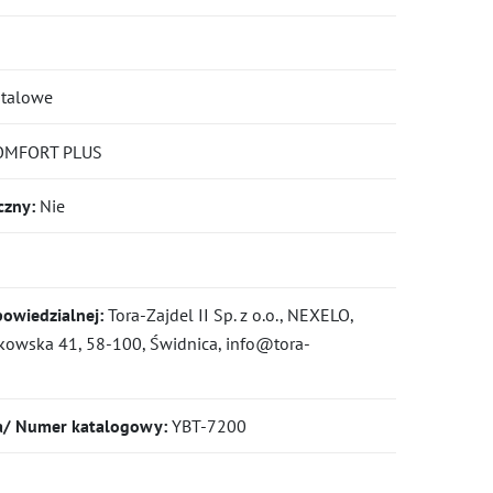
stalowe
MFORT PLUS
czny:
Nie
owiedzialnej:
Tora-Zajdel II Sp. z o.o., NEXELO,
czkowska 41, 58-100, Świdnica, info@tora-
a/ Numer katalogowy:
YBT-7200