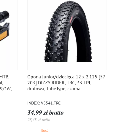
 MTB,
Opona Junior/dziecięca 12 x 2.125 [57-
i,
203] DIZZY RIDER, TRC, 33 TPI,
9/16",
drutowa, TubeType, czarna
INDEX: V5541.TRC
34,99 zł brutto
28,45 zł netto
Ilość