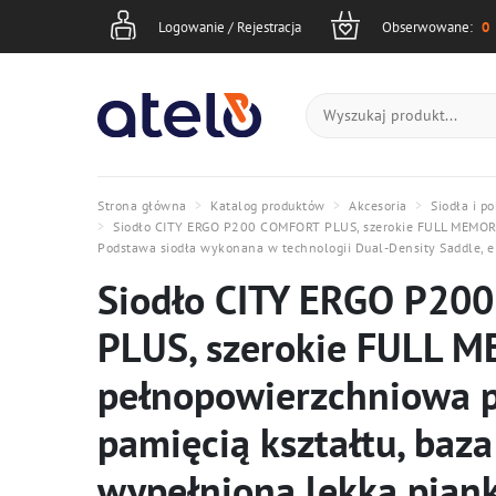
Logowanie
Obserwowane
Koszyk
Logowanie / Rejestracja
Obserwowane:
0
Strona główna
Katalog produktów
Akcesoria
Siodła i p
Siodło CITY ERGO P200 COMFORT PLUS, szerokie FULL MEMORY Z
Podstawa siodła wykonana w technologii Dual-Density Saddle, 
Siodło CITY ERGO P20
PLUS, szerokie FULL 
pełnopowierzchniowa p
pamięcią kształtu, baza
wypełniona lekką piank