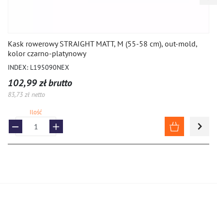
Siodło dziecięce NEXELO JUNIOR do 16 cal, wym : 245x145
mm, czarno-różowe
INDEX: L288148NEX
34,14 zł brutto
27,76 zł netto
Ilość