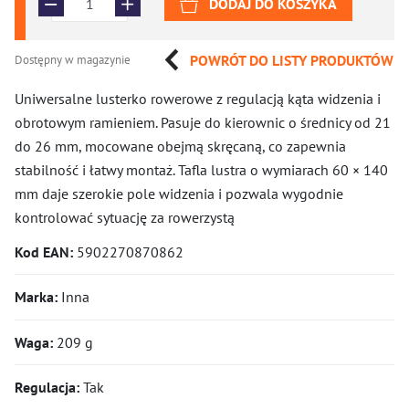
DODAJ DO KOSZYKA
POWRÓT DO LISTY PRODUKTÓW
Dostępny w magazynie
Uniwersalne lusterko rowerowe z regulacją kąta widzenia i
obrotowym ramieniem. Pasuje do kierownic o średnicy od 21
do 26 mm, mocowane obejmą skręcaną, co zapewnia
stabilność i łatwy montaż. Tafla lustra o wymiarach 60 × 140
mm daje szerokie pole widzenia i pozwala wygodnie
kontrolować sytuację za rowerzystą
Kod EAN:
5902270870862
Marka:
Inna
Waga:
209 g
Regulacja:
Tak