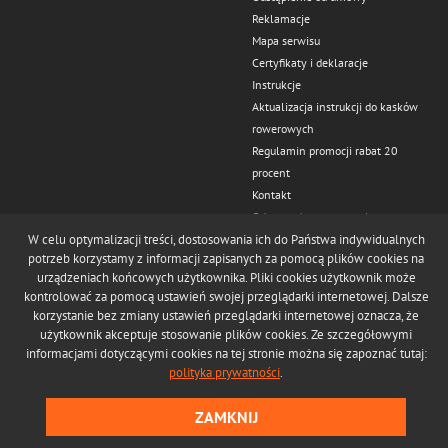
Reklamacje
Mapa serwisu
Certyfikaty i deklaracje
Instrukcje
Aktualizacja instrukcji do kasków
rowerowych
Regulamin promocji rabat 20
procent
Kontakt
Odstąp od umowy tutaj
W celu optymalizacji treści, dostosowania ich do Państwa indywidualnych
potrzeb korzystamy z informacji zapisanych za pomocą plików cookies na
urządzeniach końcowych użytkownika. Pliki cookies użytkownik może
kontrolować za pomocą ustawień swojej przeglądarki internetowej. Dalsze
korzystanie bez zmiany ustawień przeglądarki internetowej oznacza, że
użytkownik akceptuje stosowanie plików cookies. Ze szczegółowymi
© Copyright 2022 Tora-Zajdel II Sp. z o.o.
informacjami dotyczącymi cookies na tej stronie można się zapoznać tutaj:
Realizacja:
Ideo
polityka prywatności
.
ZAMKNIJ