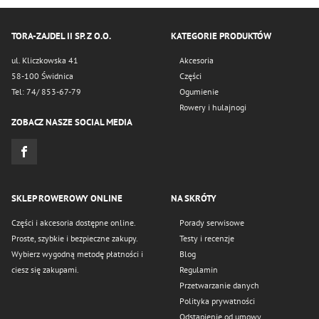
TORA-ZAJDEL II SP. Z O.O.
KATEGORIE PRODUKTÓW
ul. Kliczkowska 41
Akcesoria
58-100 Świdnica
Części
Tel: 74/ 853-67-79
Ogumienie
Rowery i hulajnogi
ZOBACZ NASZE SOCIAL MEDIA
SKLEP ROWEROWY ONLINE
NA SKRÓTY
Części i akcesoria dostępne online.
Porady serwisowe
Proste, szybkie i bezpieczne zakupy.
Testy i recenzje
Wybierz wygodną metodę płatności i
Blog
ciesz się zakupami.
Regulamin
Przetwarzanie danych
Polityka prywatności
Odstąpienie od umowy